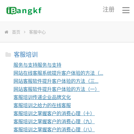
注册
首页
客服中心
客服培训
服务与支持服务与支持
网站在线客服系统提升客户体验的方法（...
网站客服软件提升客户体验的方法（三...
网站客服软件提升客户体验的方法（一）
客服培训传递企业品牌文化
客服培训之给力的在线客服
客服培训之掌握客户的消费心理（十）
客服培训之掌握客户的消费心理（九）
客服培训之掌握客户的消费心理（八）