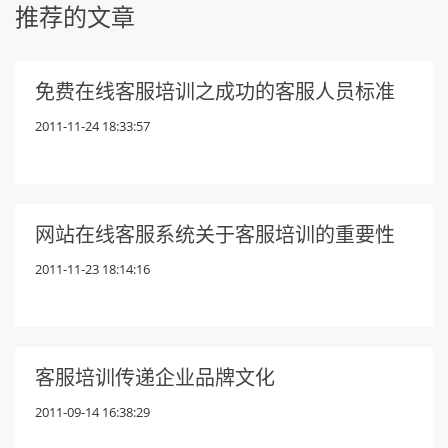
推荐的文章
免费在线客服培训之成功的客服人员标准
2011-11-24 18:33:57
网站在线客服系统关于客服培训的重要性
2011-11-23 18:14:16
客服培训传递企业品牌文化
2011-09-14 16:38:29