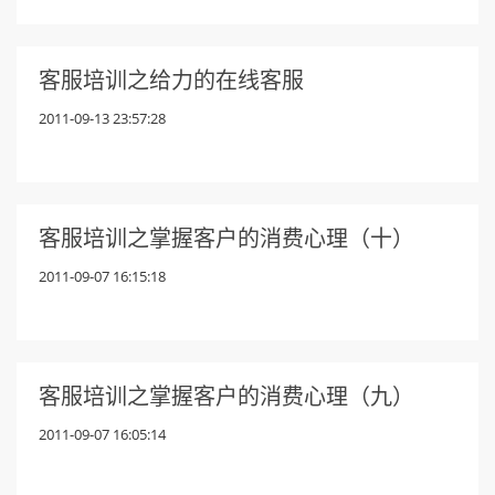
客服培训之给力的在线客服
2011-09-13 23:57:28
客服培训之掌握客户的消费心理（十）
2011-09-07 16:15:18
客服培训之掌握客户的消费心理（九）
2011-09-07 16:05:14