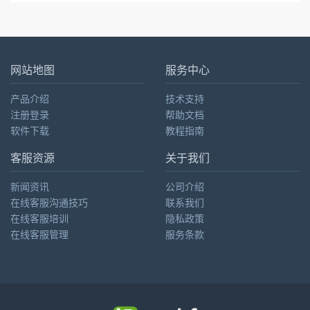
网站地图
服务中心
产品介绍
技术支持
注册登录
帮助文档
软件下载
教程指南
客服资源
关于我们
新闻资讯
公司介绍
在线客服沟通技巧
联系我们
在线客服培训
隐私政策
在线客服管理
服务条款