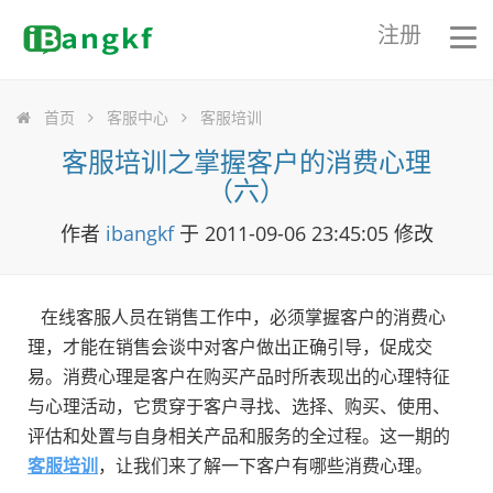
注册
首页
客服中心
客服培训
客服培训之掌握客户的消费心理
（六）
作者
ibangkf
于 2011-09-06 23:45:05 修改
在线客服人员在销售工作中，必须掌握客户的消费心
理，才能在销售会谈中对客户做出正确引导，促成交
易。消费心理是客户在购买产品时所表现出的心理特征
与心理活动，它贯穿于客户寻找、选择、购买、使用、
评估和处置与自身相关产品和服务的全过程。这一期的
客服培训
，让我们来了解一下客户有哪些消费心理。